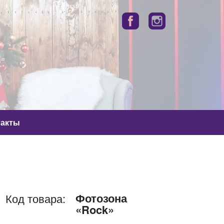
такты
Фотозона
Код товара:
«Rock»