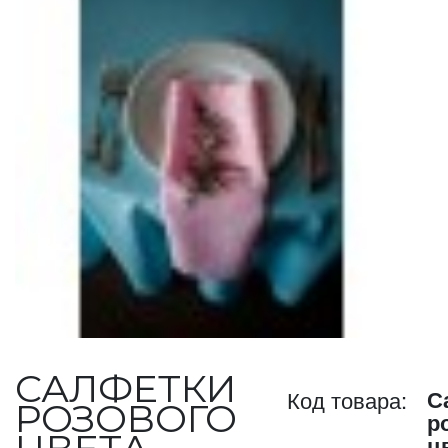
САЛФЕТКИ
С
Код товара:
РОЗОВОГО
р
ц